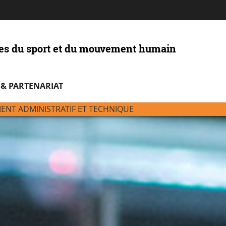
Aller
Navigation
Accès
Connexion
au
directs
contenu
ces du sport et du mouvement humain
 & PARTENARIAT
NT ADMINISTRATIF ET TECHNIQUE