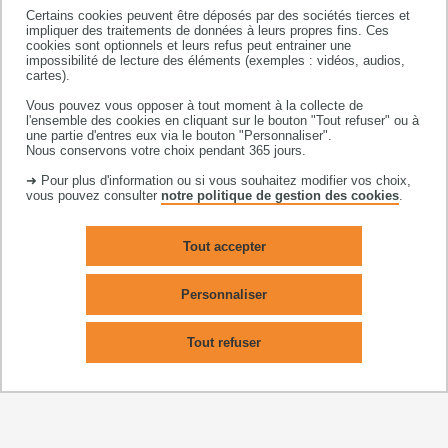
Aspects mentaux de la performance sportive pour
Certains cookies peuvent être déposés par des sociétés tierces et
l'entraîneur
impliquer des traitements de données à leurs propres fins. Ces
cookies sont optionnels et leurs refus peut entrainer une
Agrégation
impossibilité de lecture des éléments (exemples : vidéos, audios,
cartes).
Santé bien-être
Vous pouvez vous opposer à tout moment à la collecte de
l'ensemble des cookies en cliquant sur le bouton "Tout refuser" ou à
La recherche
une partie d'entres eux via le bouton "Personnaliser".
Nous conservons votre choix pendant 365 jours.
Des unités de recherche performantes sont associées
➜ Pour plus d'information ou si vous souhaitez modifier vos choix,
vous pouvez consulter
notre politique de gestion des cookies
.
à la Faculté, accueillant enseignants-chercheurs et
doctorants :
Tout accepter
le
CRESCO
, équipe d'accueil 7419, implantée dans
Personnaliser
l'enceinte de la Faculté
le
LAAS
(CNRS) et plusieurs unités mixtes de
Tout refuser
recherche
le
CRCA
(UMR CNRS - UT 5169)
le CERCO (UMR CNRS - UT 5549)