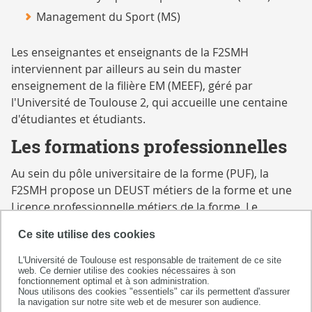
Management du Sport (MS)
Les enseignantes et enseignants de la F2SMH
interviennent par ailleurs au sein du master
enseignement de la filière EM (MEEF), géré par
l'Université de Toulouse 2, qui accueille une centaine
d'étudiantes et étudiants.
Les formations professionnelles
Au sein du pôle universitaire de la forme (PUF), la
F2SMH propose un DEUST métiers de la forme et une
Licence professionnelle métiers de la forme. Le
parcours APAS propose également une licence
Ce site utilise des cookies
professionnelle spécialisée dans les activités physiques
des publics séniors.
L'Université de Toulouse est responsable de traitement de ce site
web. Ce dernier utilise des cookies nécessaires à son
Les diplômes universitaires (D.U.)
fonctionnement optimal et à son administration.
Nous utilisons des cookies "essentiels" car ils permettent d'assurer
la navigation sur notre site web et de mesurer son audience.