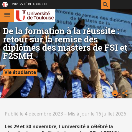
Aller
Navigation
Accès
Connexion
UNIVERSITÉ DE TOULOUSE
au
directs
contenu
De la formation à la réussite :
retour sur la remise des
diplômes des masters de FSI et
F2SMH
Vie étudiante
ACCUEIL
F2SMH
PRÉSENTATION
Publié le 4 décembre 2023
–
Mis à jour le 16 juillet 2026
Les 29 et 30 novembre, l'université a célébré la