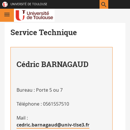
Aller
Navigation
Accès
Connexion
UNIVERSITÉ DE TOULOUSE
au
directs
contenu
Service Technique
Cédric
BARNAGAUD
Bureau : Porte 5 ou 7
Téléphone : 0561557510
Mail :
cedric.barnagaud@univ-tlse3.fr